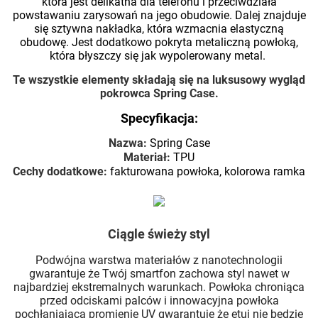
która jest delikatna dla telefonu i przeciwdziała
powstawaniu zarysowań na jego obudowie. Dalej znajduje
się sztywna nakładka, która wzmacnia elastyczną
obudowę. Jest dodatkowo pokryta metaliczną powłoką,
która błyszczy się jak wypolerowany metal.
Te wszystkie elementy składają się na luksusowy wygląd
pokrowca Spring Case.
Specyfikacja:
Nazwa:
Spring Case
Materiał:
TPU
Cechy dodatkowe:
fakturowana powłoka, kolorowa ramka
Ciągle świeży styl
Podwójna warstwa materiałów z nanotechnologii
gwarantuje że Twój smartfon zachowa styl nawet w
najbardziej ekstremalnych warunkach. Powłoka chroniąca
przed odciskami palców i innowacyjna powłoka
pochłaniająca promienie UV gwarantuje że etui nie będzie