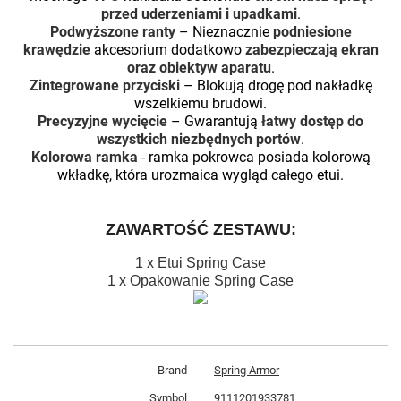
przed uderzeniami i upadkami
.
Podwyższone ranty
– Nieznacznie
podniesione
krawędzie
akcesorium dodatkowo
zabezpieczają ekran
oraz obiektyw aparatu
.
Zintegrowane przyciski
– Blokują drogę pod nakładkę
wszelkiemu brudowi.
Precyzyjne wycięcie
– Gwarantują
łatwy dostęp do
wszystkich niezbędnych portów
.
Kolorowa ramka
- ramka pokrowca posiada kolorową
wkładkę, która urozmaica wygląd całego etui.
ZAWARTOŚĆ ZESTAWU:
1 x Etui Spring Case
1 x Opakowanie Spring Case
Brand
Spring Armor
Symbol
9111201933781