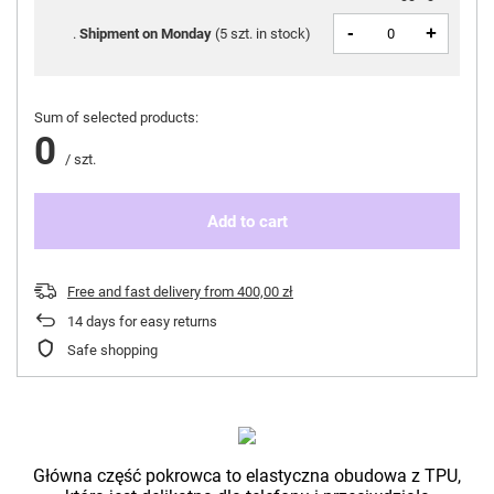
-
+
Shipment
on Monday
(
5 szt. in stock
)
Sum of selected products:
0
/
szt.
Add to cart
Free and fast delivery
from
400,00 zł
14
days for easy returns
Safe shopping
Główna część pokrowca to elastyczna obudowa z TPU,