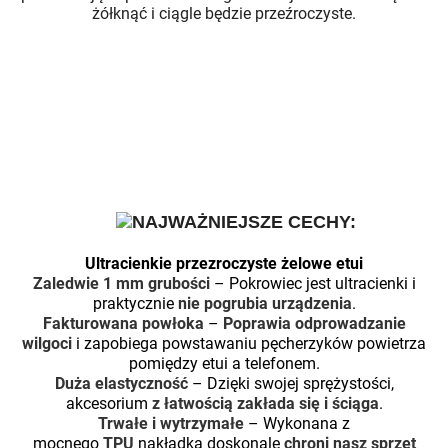
żółknąć i ciągle będzie przeźroczyste.
NAJWAŻNIEJSZE CECHY:
Ultracienkie przezroczyste żelowe etui
Zaledwie 1 mm grubości
– Pokrowiec jest ultracienki i
praktycznie
nie pogrubia urządzenia
.
Fakturowana powłoka
–
Poprawia odprowadzanie
wilgoci
i zapobiega powstawaniu pęcherzyków powietrza
pomiędzy etui a telefonem.
Duża elastyczność
– Dzięki swojej sprężystości,
akcesorium
z łatwością zakłada się i ściąga
.
Trwałe i wytrzymałe
– Wykonana z
mocnego
TPU
nakładka doskonale
chroni nasz sprzęt