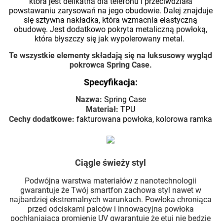
która jest delikatna dla telefonu i przeciwdziała
powstawaniu zarysowań na jego obudowie. Dalej znajduje
się sztywna nakładka, która wzmacnia elastyczną
obudowę. Jest dodatkowo pokryta metaliczną powłoką,
która błyszczy się jak wypolerowany metal.
Te wszystkie elementy składają się na luksusowy wygląd
pokrowca Spring Case.
Specyfikacja:
Nazwa:
Spring Case
Materiał:
TPU
Cechy dodatkowe:
fakturowana powłoka, kolorowa ramka
Ciągle świeży styl
Podwójna warstwa materiałów z nanotechnologii
gwarantuje że Twój smartfon zachowa styl nawet w
najbardziej ekstremalnych warunkach. Powłoka chroniąca
przed odciskami palców i innowacyjna powłoka
pochłaniająca promienie UV gwarantuje że etui nie będzie