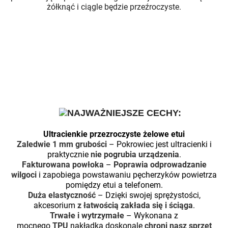
żółknąć i ciągle będzie przeźroczyste.
NAJWAŻNIEJSZE CECHY:
Ultracienkie przezroczyste żelowe etui
Zaledwie 1 mm grubości
– Pokrowiec jest ultracienki i
praktycznie
nie pogrubia urządzenia
.
Fakturowana powłoka
–
Poprawia odprowadzanie
wilgoci
i zapobiega powstawaniu pęcherzyków powietrza
pomiędzy etui a telefonem.
Duża elastyczność
– Dzięki swojej sprężystości,
akcesorium
z łatwością zakłada się i ściąga
.
Trwałe i wytrzymałe
– Wykonana z
mocnego
TPU
nakładka doskonale
chroni nasz sprzęt