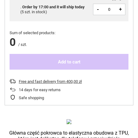
Order by
17:00 and it will ship today
-
+
(
5 szt. in stock
)
Sum of selected products:
0
/
szt.
Add to cart
Free and fast delivery
from
400,00 zł
14
days for easy returns
Safe shopping
Główna część pokrowca to elastyczna obudowa z TPU,