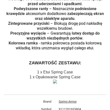
przed uderzeniami i upadkami
.
Podwyższone ranty
– Nieznacznie
podniesione
krawędzie
akcesorium dodatkowo
zabezpieczają ekran
oraz obiektyw aparatu
.
Zintegrowane przyciski
– Blokują drogę pod nakładkę
wszelkiemu brudowi.
Precyzyjne wycięcie
– Gwarantują
łatwy dostęp do
wszystkich niezbędnych portów
.
Kolorowa ramka
- ramka pokrowca posiada kolorową
wkładkę, która urozmaica wygląd całego etui.
ZAWARTOŚĆ ZESTAWU:
1 x Etui Spring Case
1 x Opakowanie Spring Case
Brand
Spring Armor
Symbol
9111201933804