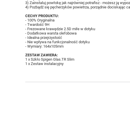
3) Zainstaluj powłokę jak najrówniej potrafisz - możesz ją wyp
4) Pozbądź się pęcherzyków powietrza, porządnie dociskając cał
CECHY PRODUKTU:
- 100% Oryginalna
- Twardość 9H
- Frezowane krawędzie 2.5D miłe w dotyku
- Dodatkowa warsta olefobowa
- Idealna przejrzystość
- Nie wpływa na funkcjonalność dotyku
- Wymiary: 164x105mm
ZESTAW ZAWIERA:
1 x Szkło Spigen Glas.TR Slim
1 x Zestaw instalacyjny