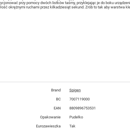
ozycjonować przy pomocy dwóch listków taśmy, przyklejając je do boku urządzeni
ość okrężnymi ruchami przez kilkadziesiąt sekund. Zrób to tak aby warstwa kle
Brand
Spigen
BC
7007119000
EAN
8809896753531
Opakowanie
Pudełko
Eurozawieszka
Tak