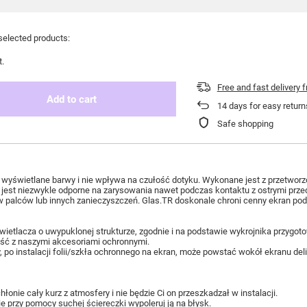
selected products:
t.
Free and fast delivery
f
Add to cart
14
days for easy return
Safe shopping
aje wyświetlane barwy i nie wpływa na czułość dotyku. Wykonane jest z przetw
 jest niezwykle odporne na zarysowania nawet podczas kontaktu z ostrymi przed
 palców lub innych zanieczyszczeń. Glas.TR doskonale chroni cenny ekran podc
wyświetlacza o uwypuklonej strukturze, zgodnie i na podstawie wykrojnika przy
ność z naszymi akcesoriami ochronnymi.
po instalacji folii/szkła ochronnego na ekran, może powstać wokół ekranu delik
łonie cały kurz z atmosfery i nie będzie Ci on przeszkadzał w instalacji.
e przy pomocy suchej ściereczki wypoleruj ją na błysk.