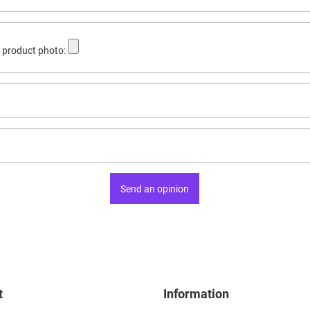
 product photo:
Send an opinion
t
Information