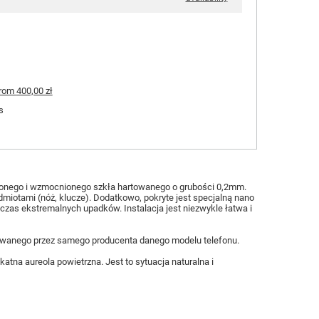
rom
400,00 zł
s
orzonego i wzmocnionego szkła hartowanego o grubości 0,2mm.
miotami (nóż, klucze). Dodatkowo, pokryte jest specjalną nano
zas ekstremalnych upadków. Instalacja jest niezwykle łatwa i
gotowanego przez samego producenta danego modelu telefonu.
atna aureola powietrzna. Jest to sytuacja naturalna i