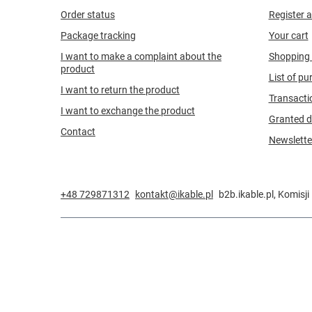
Order status
Register a
Package tracking
Your cart
I want to make a complaint about the
Shopping l
product
List of p
I want to return the product
Transacti
I want to exchange the product
Granted d
Contact
Newslette
+48 729871312
kontakt@ikable.pl
b2b.ikable.pl
,
Komisji