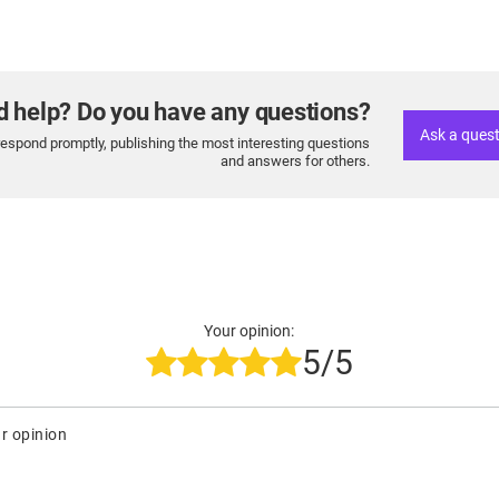
d help? Do you have any questions?
Ask a ques
respond promptly, publishing the most interesting questions
and answers for others.
Your opinion:
5/5
r opinion