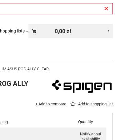
0,00 zł
hopping lists
IM ASUS ROG ALLY CLEAR
ROG ALLY
+ Add to compare
Add to shopping list
pping
Quantity
Notify about
availability