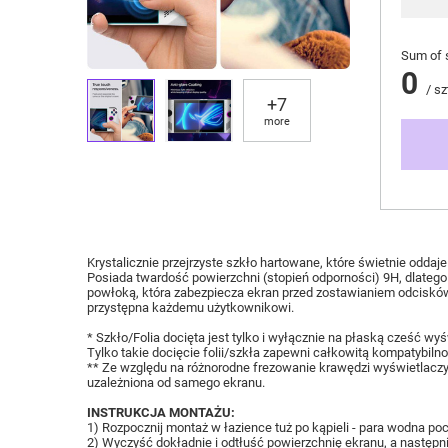
Sum of 
0
/
sz
+
7
more
Krystalicznie przejrzyste szkło hartowane, które świetnie odd
Posiada twardość powierzchni (stopień odporności) 9H, dlatego
powłoką, która zabezpiecza ekran przed zostawianiem odcisków
przystępna każdemu użytkownikowi.
* Szkło/Folia docięta jest tylko i wyłącznie na płaską cześć 
Tylko takie docięcie folii/szkła zapewni całkowitą kompatybil
** Ze względu na różnorodne frezowanie krawędzi wyświetlaczy, 
uzależniona od samego ekranu.
INSTRUKCJA MONTAŻU:
1) Rozpocznij montaż w łazience tuż po kąpieli - para wodna poch
2) Wyczyść dokładnie i odtłuść powierzchnię ekranu, a następni