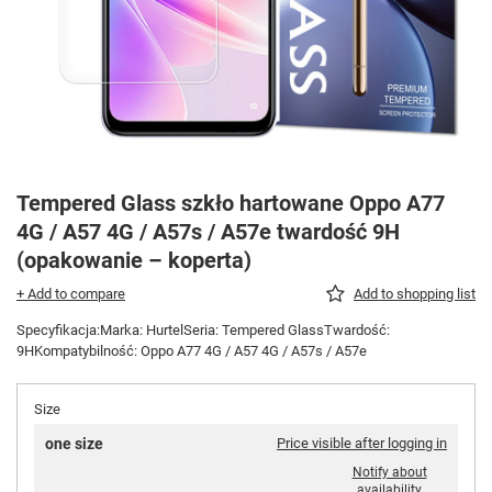
Tempered Glass szkło hartowane Oppo A77
4G / A57 4G / A57s / A57e twardość 9H
(opakowanie – koperta)
+ Add to compare
Add to shopping list
Specyfikacja:Marka: HurtelSeria: Tempered GlassTwardość:
9HKompatybilność: Oppo A77 4G / A57 4G / A57s / A57e
Size
one size
Price visible after logging in
Notify about
availability