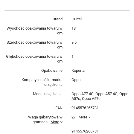
Brand
Hurtel
Wysokość opakowania towaru w
18
cm
Szerokość opakowania towaru w
9,5
cm
Głębokość opakowania towaru w
1
cm
Opakowanie
Koperta
Kompatybilność - marka
Oppo
urządzenia
Model urządzenia
Oppo A77 4G, Oppo A57 4G, Oppo
A57s, Oppo A57e
EAN
9145576266731
Waga gabarytowa w
27
More
gramach
More
9145576266731