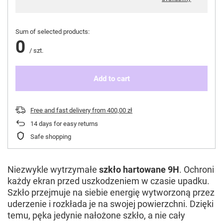
Sum of selected products:
0
/
szt.
Add to cart
Free and fast delivery
from
400,00 zł
14
days for easy returns
Safe shopping
Niezwykle wytrzymałe
szkło hartowane 9H
. Ochroni
każdy ekran przed uszkodzeniem w czasie upadku.
Szkło przejmuje na siebie energię wytworzoną przez
uderzenie i rozkłada je na swojej powierzchni. Dzięki
temu, pęka jedynie nałożone szkło, a nie cały