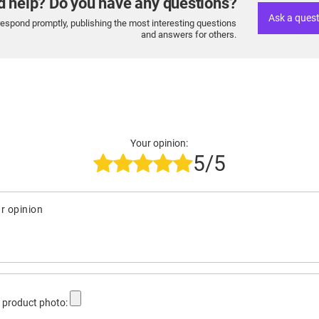
d help? Do you have any questions?
Ask a ques
respond promptly, publishing the most interesting questions
and answers for others.
Your opinion:
5/5
r opinion
 product photo: