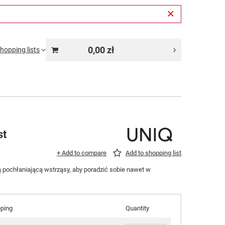
0,00 zł
hopping lists
st
+ Add to compare
Add to shopping list
 pochłaniającą wstrząsy, aby poradzić sobie nawet w
pping
Quantity