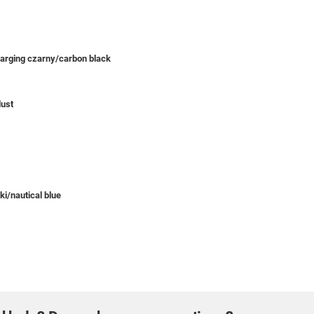
harging czarny/carbon black
dust
ki/nautical blue