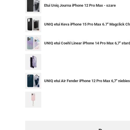
Etui Uniq Journa iPhone 12 Pro Max - szare
UNIQ etui Keva iPhone 15 Pro Max 6.7" Magclick C
UNIQ etui Coehl Linear iPhone 14 Pro Max 6,7" star
UNIQ etui Air Fender iPhone 12 Pro Max 6,7" niebies