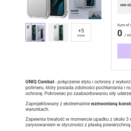
one si
Sum of 
+
5
0
/
sz
more
UNIQ Combat
- połączenie stylu i ochrony z wyko
polimeru, który posiada zdolności pochłaniania i r
ochronę. Pokrowiec po zaabsorbowaniu siły uderz
Zaprojektowany z ekstremalnie
wzmocnioną konstr
warunkach.
Zapewnia trwałość w momencie upadku z około 3
zarysowaniem w styczności z płaską powierzchnią