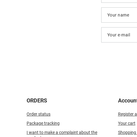
Your name
Your e-mail
ORDERS
Accoun
Order status
Register a
Package tracking
Your cart
I want to make a complaint about the
Shopping l