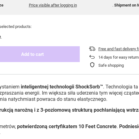
ze
Price visible after logging in
Shipment
on 
selected products:
t.
Free and fast delivery
f
Add to cart
14
days for easy return
Safe shopping
rzystaniem
inteligentnej technologii ShockSorb™
.
Technologia ta
ozpraszania energii. Im większa siła uderzenia tym więcej cząs
enia natychmiast powraca do stanu elastycznego.
ukcją narożną i z 3-poziomową strukturą pochłaniającą wstrz
 metrów,
potwierdzoną certyfikatem 10 Feet Concrete
.
Podniesi
.