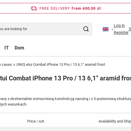
FREE DELIVERY
from 400,00 zł
Log in
S
Register
IT
Dom
e cases
UNIQ etui Combat iPhone 13 Pro / 13 6,1" aramid frost
tui Combat iPhone 13 Pro / 13 6,1" aramid fro
any z ekstremalnie wzmocnioną konstrukcją narożną i z 3-poziomową strukturą
szych warunkach.
Price / szt.
Availability and Shi