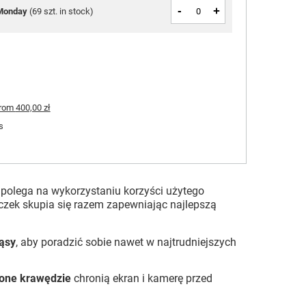
-
+
Monday
(
69 szt. in stock
)
rom
400,00 zł
s
 polega na wykorzystaniu korzyści użytego
teczek skupia się razem zapewniając najlepszą
ąsy
, aby poradzić sobie nawet w najtrudniejszych
one krawędzie
chronią ekran i kamerę przed