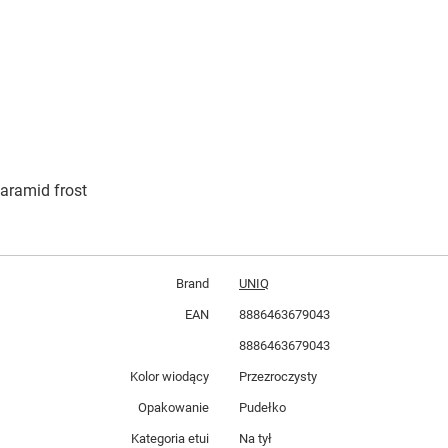
 aramid frost
Brand
UNIQ
EAN
8886463679043
8886463679043
Kolor wiodący
Przezroczysty
Opakowanie
Pudełko
Kategoria etui
Na tył