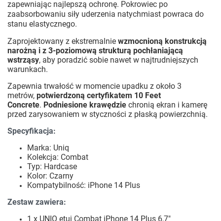
zapewniając najlepszą ochronę. Pokrowiec po
zaabsorbowaniu siły uderzenia natychmiast powraca do
stanu elastycznego.
Zaprojektowany z ekstremalnie
wzmocnioną konstrukcją
narożną i z 3-poziomową strukturą pochłaniającą
wstrząsy
, aby poradzić sobie nawet w najtrudniejszych
warunkach.
Zapewnia trwałość w momencie upadku z około 3
metrów,
potwierdzoną certyfikatem 10 Feet
Concrete
.
Podniesione krawędzie
chronią ekran i kamerę
przed zarysowaniem w styczności z płaską powierzchnią.
Specyfikacja:
Marka: Uniq
Kolekcja: Combat
Typ: Hardcase
Kolor: Czarny
Kompatybilność: iPhone 14 Plus
Zestaw zawiera:
1 x UNIQ etui Combat iPhone 14 Plus 6,7"