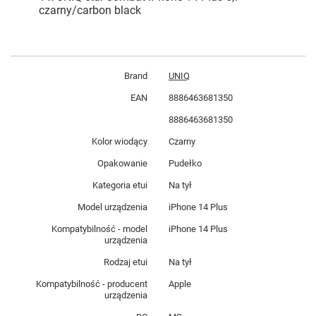
czarny/carbon black
Brand
UNIQ
EAN
8886463681350
8886463681350
Kolor wiodący
Czarny
Opakowanie
Pudełko
Kategoria etui
Na tył
Model urządzenia
iPhone 14 Plus
Kompatybilność - model
iPhone 14 Plus
urządzenia
Rodzaj etui
Na tył
Kompatybilność - producent
Apple
urządzenia