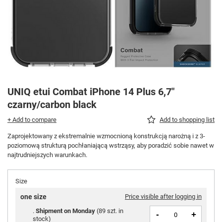
UNIQ etui Combat iPhone 14 Plus 6,7"
czarny/carbon black
+ Add to compare
Add to shopping list
Zaprojektowany z ekstremalnie wzmocnioną konstrukcją narożną i z 3-
poziomową strukturą pochłaniającą wstrząsy, aby poradzić sobie nawet w
najtrudniejszych warunkach.
Size
one size
Price visible after logging in
Shipment
on Monday
(
89 szt. in
-
+
stock
)