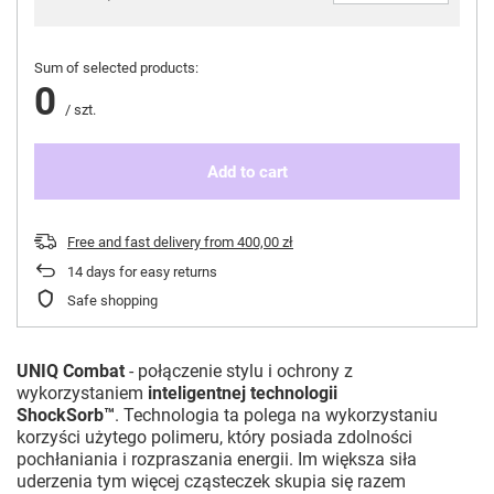
Sum of selected products:
0
/
szt.
Add to cart
Free and fast delivery
from
400,00 zł
14
days for easy returns
Safe shopping
UNIQ Combat
- połączenie stylu i ochrony z
wykorzystaniem
inteligentnej technologii
ShockSorb™
.
Technologia ta polega na wykorzystaniu
korzyści użytego polimeru, który posiada zdolności
pochłaniania i rozpraszania energii. Im większa siła
uderzenia tym więcej cząsteczek skupia się razem