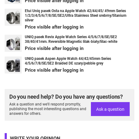
Price visible after logging in
Etui Uniq pasek Osta na Apple Watch 42/44/45/ 49mm Series
1/2/3/4/5/6/7/8/SE/SE2/Ultra Stainless Steel srebrny/titanium
silver
Price visible after logging in
UNIQ pasek Revix Apple Watch Series 4/5/6/7/8/SE/SE2
38/40/41mm. Reversible Magnetic lilak-biały/lilac-white
Price visible after logging in
UNIQ pasek Aspen Apple Watch 44/42/45mm Series
4/5/6/7/8/SE/SE2 Braided DE szary/pebble grey
Price visible after logging in
Do you need help? Do you have any questions?
Ask a question and we'll respond promptly,
Ask a question
publishing the most interesting questions and
answers for others.
WRITE YOUR OPINION