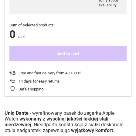
Notify about
availability
Sum of selected products:
0
/
szt.
Add to cart
Free and fast delivery
from
400,00 zł
14
days for easy returns
Safe shopping
Uniq Dante
- wyrafinowany pasek do zegarka Apple
Watch
wykonany z wysokiej jakości lekkiej stali
nierdzewnej
.
Nieodparta konstrukcja z siatki doskonale
otula nadgarstek, zapewniając
wyjątkowy komfort
.