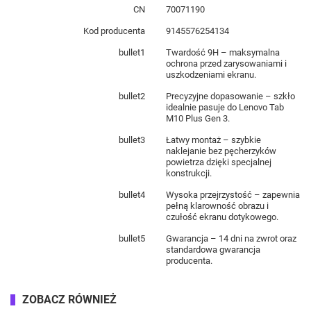
CN
70071190
Kod producenta
9145576254134
bullet1
Twardość 9H – maksymalna
ochrona przed zarysowaniami i
uszkodzeniami ekranu.
bullet2
Precyzyjne dopasowanie – szkło
idealnie pasuje do Lenovo Tab
M10 Plus Gen 3.
bullet3
Łatwy montaż – szybkie
naklejanie bez pęcherzyków
powietrza dzięki specjalnej
konstrukcji.
bullet4
Wysoka przejrzystość – zapewnia
pełną klarowność obrazu i
czułość ekranu dotykowego.
bullet5
Gwarancja – 14 dni na zwrot oraz
standardowa gwarancja
producenta.
ZOBACZ RÓWNIEŻ