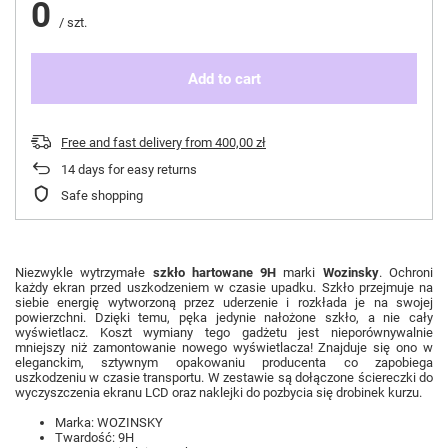
0
/
szt.
Add to cart
Free and fast delivery
from
400,00 zł
14
days for easy returns
Safe shopping
Niezwykle wytrzymałe
szkło hartowane 9H
marki
Wozinsky
. Ochroni
każdy ekran przed uszkodzeniem w czasie upadku. Szkło przejmuje na
siebie energię wytworzoną przez uderzenie i rozkłada je na swojej
powierzchni. Dzięki temu, pęka jedynie nałożone szkło, a nie cały
wyświetlacz. Koszt wymiany tego gadżetu jest nieporównywalnie
mniejszy niż zamontowanie nowego wyświetlacza! Znajduje się ono w
eleganckim, sztywnym opakowaniu producenta co zapobiega
uszkodzeniu w czasie transportu. W zestawie są dołączone ściereczki do
wyczyszczenia ekranu LCD oraz naklejki do pozbycia się drobinek kurzu.
Marka: WOZINSKY
Twardość: 9H